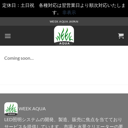
定休日：土日祝 各種対応は翌営業日より順次対応いたしま
す。
非表示
Skip
WEEK AQUA JAPAN
to
content
Coming soon…
WEEK AQUA
LED照明システムの開発、製造、販売に焦点を当てており
サービスを提供しています。市場と水景クリエーターの要