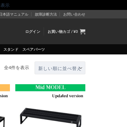
非表示
日本語マニュアル
故障診断方法
お問い合わせ
ログイン
お買い物カゴ /
¥
0
スタンド
スペアパーツ
新
全4件を表示
し
い
順