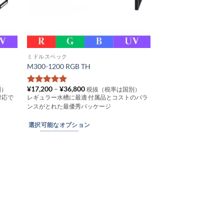
ミドルスペック
こ
M300-1200 RGB TH
の
商
価
¥
17,200
–
¥
36,800
別）
税抜（税率は国別）
5段階中
5
の
品
格
対応で
レギュラー水槽に最適 付属品とコストのバラ
評価
帯:
に
ンスがとれた最優秀パッケージ
¥17,200
は
–
¥36,800
選択可能なオプション
複
数
の
バ
リ
エ
ー
シ
ョ