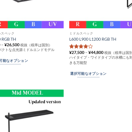
ルスペック
ミドルスペック
こ
0 RGB TH
L600 L900 L1200 RGB TH
の
価
0
–
¥
26,500
税抜（税率は国別）
商
格
パクトな点光源ミドルエンドモデル
価
¥
27,500
–
¥
44,800
帯:
税抜（税率は国
5段階中
4
品
格
¥200
ハイタイプ・ワイドタイプの水槽にも
の評価
帯:
–
可能なオプション
に
きる万能型
¥27,500
¥26,500
は
–
¥44,800
選択可能なオプション
複
数
の
バ
リ
エ
ー
シ
ョ