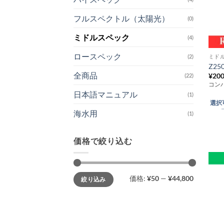
フルスペクトル（太陽光）
(0)
ミドルスペック
(4)
ロースペック
(2)
ミド
こ
Z25
の
全商品
¥
20
(22)
商
コン
品
日本語マニュアル
(1)
選択
に
海水用
(1)
は
複
数
価格で絞り込む
の
バ
リ
最
最
価格:
¥50
—
¥44,800
絞り込み
低
高
エ
価
価
格
格
ー
シ
ョ