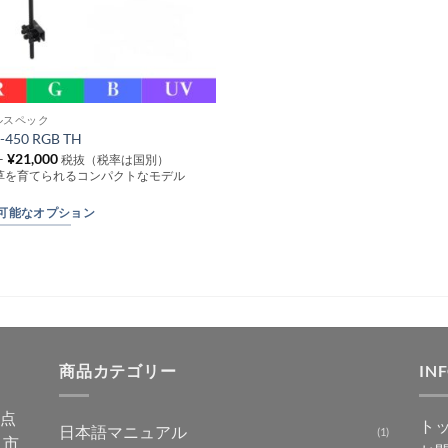
ン
が
あ
り
ま
ルスペック
す。
-450 RGB TH
オ
価
–
¥
21,000
税抜（税率は国別）
格
プ
草を育てられるコンパクトなモデル
帯:
シ
¥50
–
可能なオプション
ョ
¥21,000
ン
は
商
品
ペ
ー
商品カテゴリー
IN
ジ
か
焦点
ト
ら
日本語マニュアル
(1)
。市