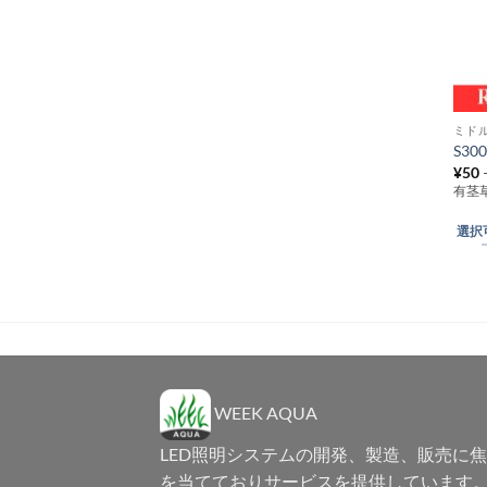
ン
が
あ
り
ま
ミド
こ
す。
S300
の
オ
¥
50
商
プ
有茎
品
シ
選択
に
ョ
は
ン
複
は
数
商
の
品
バ
ペ
リ
ー
エ
WEEK AQUA
ジ
ー
か
LED照明システムの開発、製造、販売に
シ
ら
を当てておりサービスを提供しています
ョ