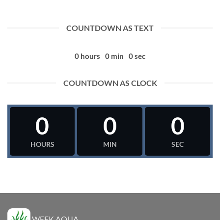
COUNTDOWN AS TEXT
0
hours
0
min
0
sec
COUNTDOWN AS CLOCK
0
0
0
HOURS
MIN
SEC
WEEK AQUA