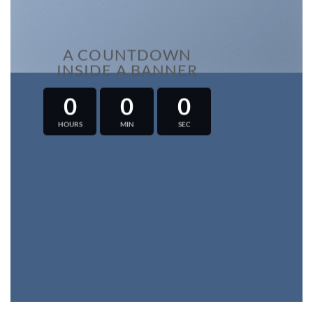
A COUNTDOWN
INSIDE A BANNER
0
0
0
HOURS
MIN
SEC