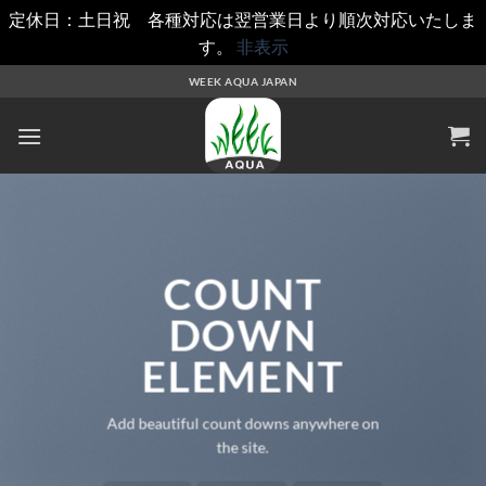
定休日：土日祝 各種対応は翌営業日より順次対応いたしま
す。
非表示
Skip
WEEK AQUA JAPAN
to
content
COUNT
DOWN
ELEMENT
Add beautiful count downs anywhere on
the site.