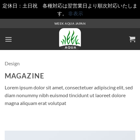
定休日：土日祝 各種対応は翌営業日より順次対応いたしま
す。
非表示
Skip
WEEK AQUA JAPAN
to
content
Design
MAGAZINE
Lorem ipsum dolor sit amet, consectetuer adipiscing elit, sed
diam nonummy nibh euismod tincidunt ut laoreet dolore
magna aliquam erat volutpat